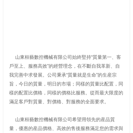
線加工機、天津折彎機、安徽折彎機、江蘇沖孔機、浙
江沖孔機、江西剪斷機、廣東剪斷機、廣西組合式母線
加工機、福建數控銅排加工機、杭州壓花模具、黑龍江
立彎模具、吉林平彎模具、遼甯倒角模具、天津沖孔模
具、山西高速數控母線沖剪機、陝西母線圓弧加工中
心、四川波紋片成型機、揚州變壓器繞線機
山東桓藝數控機械有限公司始終堅持“質量第一、客
戶至上、服務高效”的經營理念，在不斷自我革新、自
我完善中求發展。公司秉承“質量就是生命”的生産宗
旨，今日的質量，明日的市場；同樣的質量比配置，同
樣的配置比價格，同樣的價格比服務。從而最大限度的
滿足客戶對質量、對價格、對服務的全面要求。
山東桓藝數控機械有限公司希望用領先的産品質
量，優惠的産品價格、高效的售後服務滿足您的需求與