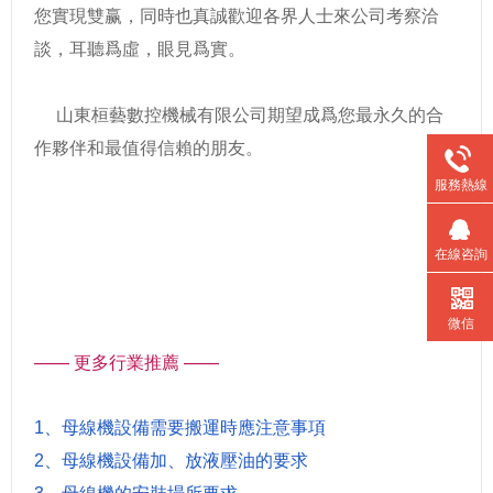
您實現雙赢，同時也真誠歡迎各界人士來公司考察洽
談，耳聽爲虛，眼見爲實。
山東桓藝數控機械有限公司期望成爲您最永久的合
作夥伴和最值得信賴的朋友。
服務熱線
河南母線加工機、河南三合一母線加工機、鄭州母線加工機、鄭州三合一母線加工機、
北京母線加工機、天津折彎機、安徽折彎機、江蘇沖孔機、浙江沖孔機、江西剪斷機、
在線咨詢
廣東剪斷機、廣西組合式母線加工機、福建數控銅排加工機、杭州壓花模具、黑龍江立
彎模具、吉林平彎模具、遼甯倒角模具、天津沖孔模具、山西高速數控母線沖剪機、陝
機
微信
西母線圓弧加工中心、四川波紋片成型機、揚州變壓器繞線
—— 更多行業推薦 ——
1、母線機設備需要搬運時應注意事項
2、母線機設備加、放液壓油的要求